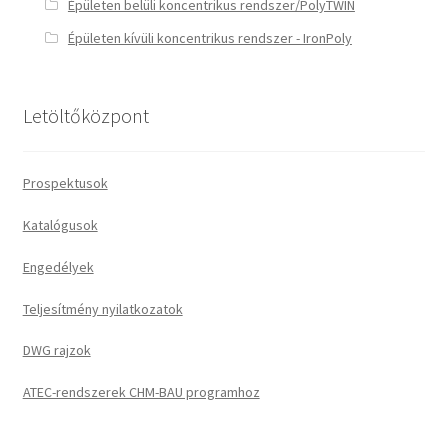
Épületen belüli koncentrikus rendszer/PolyTWIN
Épületen kívüli koncentrikus rendszer - IronPoly
Letöltőközpont
Prospektusok
Katalógusok
Engedélyek
Teljesítmény nyilatkozatok
DWG rajzok
ATEC-rendszerek CHM-BAU programhoz