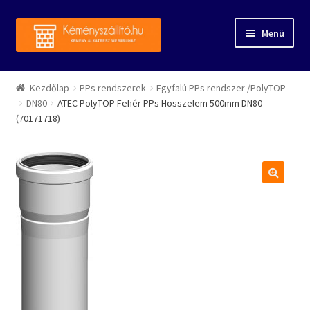
Ugrás a navigációhoz
Kilépés a tartalomba
Menü
Kezdőlap
Kezdőlap
PPs rendszerek
Egyfalú PPs rendszer /PolyTOP
DN80
ATEC PolyTOP Fehér PPs Hosszelem 500mm DN80
Rólunk
(70171718)
Forgalmazott márkák
A fiókom
🔍
Webáruház
Kapcsolat
Referenciák