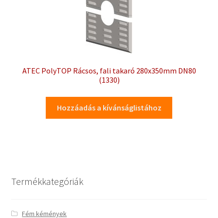
ATEC PolyTOP Rácsos, fali takaró 280x350mm DN80
(1330)
Hozzáadás a kívánságlistához
Termékkategóriák
Fém kémények