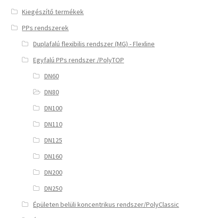
Kiegészítő termékek
PPs rendszerek
Duplafalú flexibilis rendszer (MG) - Flexline
Egyfalú PPs rendszer /PolyTOP
DN60
DN80
DN100
DN110
DN125
DN160
DN200
DN250
Épületen belüli koncentrikus rendszer/PolyClassic