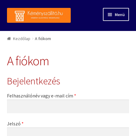
Ugrás a navigációhoz
Kilépés a tartalomba
Menü
Kezdőlap
Kezdőlap
A fiókom
Rólunk
A fiókom
Forgalmazott márkák
Bejelentkezés
A fiókom
Webáruház
Felhasználónév vagy e-mail cím
*
Kapcsolat
Jelszó
*
Referenciák