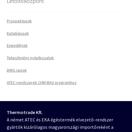
Letöltőközpont
Prospektusok
Katalógusok
Engedélyek
Teljesítmény nyilatkozatok
DWG rajzok
ATEC-rendszerek CHM-BAU programhoz
Thermotrade Kft.
A német ATEC és EKA égéstermék elvezető-rendszer
gyártók kizárólagos magyarországi importőreként a