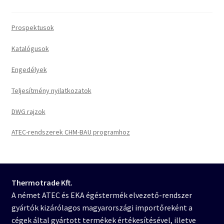
Prospektusok
Katalógusok
Engedélyek
Teljesítmény nyilatkozatok
DWG rajzok
ATEC-rendszerek CHM-BAU programhoz
Thermotrade Kft.
A német ATEC és EKA égéstermék elvezető-rendszer
gyártók kizárólagos magyarországi importőreként a
cégek által gyártott termékek értékesítésével, illetve