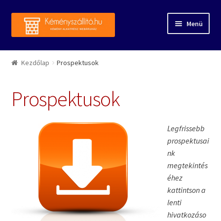
Ugrás a navigációhoz
Kilépés a tartalomba
Menü
Kezdőlap
Kezdőlap
Prospektusok
Rólunk
Prospektusok
Forgalmazott márkák
Legfrissebb
A fiókom
prospektusai
nk
Webáruház
megtekintés
éhez
Kapcsolat
kattintson a
lenti
Referenciák
hivatkozáso